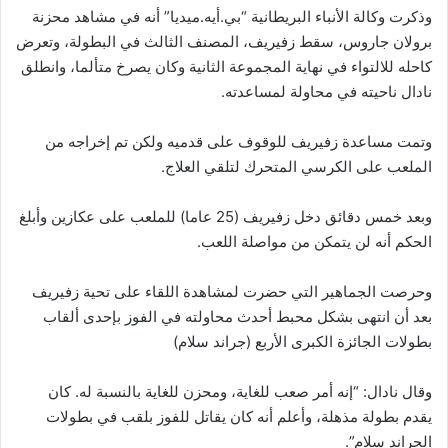
وذكرت وكالة الأنباء البريطانية “بي.أيه.ميديا” أنه في مشاهد محزنة
برولان جاروس، سقط زفيريف، المصنف الثالث في البطولة، وتعرض
كاحله للالتواء في نهاية المجموعة الثانية وكان يصرخ متألما، وانطلق
نادال ناحيته في محاولة لمساعدته.
وتمت مساعدة زفيريف للوقوف على قدميه ولكن تم إخراجه من
الملعب على الكرسي المتحرك لتلقي العلاج.
وبعد خمس دقائق دخل زفيريف (25 عاما) للملعب على عكازين وأبلغ
الحكم أنه لن يتمكن من مواصلة اللعب.
وحرصت الجماهير التي حضرت لمشاهدة اللقاء على تحية زفيريف
بعد أن انتهى بشكل محبط أحدث محاولته في الفوز بإحدى ألقاب
بطولات الجائزة الكبرى الأربع (جراند سلام)
وقال نادال: “إنه أمر صعب للغاية، ومحزن للغاية بالنسبة له. كان
يقدم بطولة مذهلة، وأعلم أنه كان يقاتل للفوز بلقب في بطولات
الجراند سلام”.