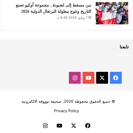
من مسقط إلى لشبونة.. مجموعة أوكيو تصنع
التاريخ وتتوج ببطولة البرتغال الدولية 2026
7 يوليو، 2026 6:48 م
تابعنا
‫X
فيسبوك
‫YouTube
انستقرام
© جميع الحقوق محفوظة 2026, صحيفة توووفة الالكترونية
Privacy Policy
فيسبوك
‫X
‫YouTube
انستقرام