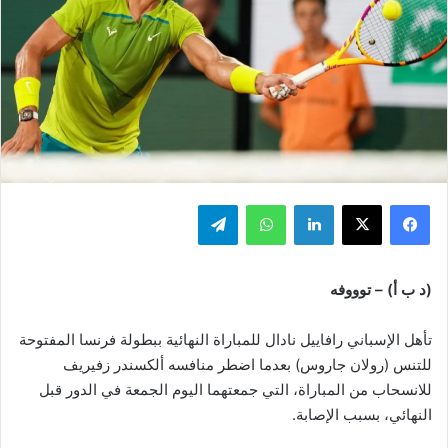
فيسبوك
‫X
لينكدإن
واتساب
تيلقرام
(د ب أ) – توووفه
تأهل الإسباني رافاييل نادال للمباراة النهائية ببطولة فرنسا المفتوحة
للتنس (رولان جاروس) بعدما اضطر منافسه ألكسندر زفيريف
للانسحاب من المباراة، التي جمعتهما اليوم الجمعة في الدور قبل
النهائي، بسبب الإصابة.