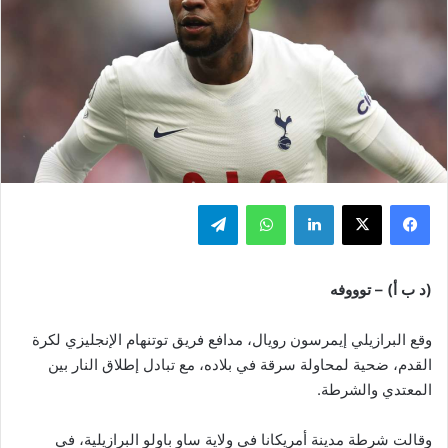
فيسبوك
‫X
لينكدإن
واتساب
تيلقرام
(د ب أ) – توووفه
وقع البرازيلي إيمرسون رويال، مدافع فريق توتنهام الإنجليزي لكرة
القدم، ضحية لمحاولة سرقة في بلاده، مع تبادل إطلاق النار بين
المعتدي والشرطة.
وقالت شرطة مدينة أمريكانا في ولاية ساو باولو البرازيلية، في