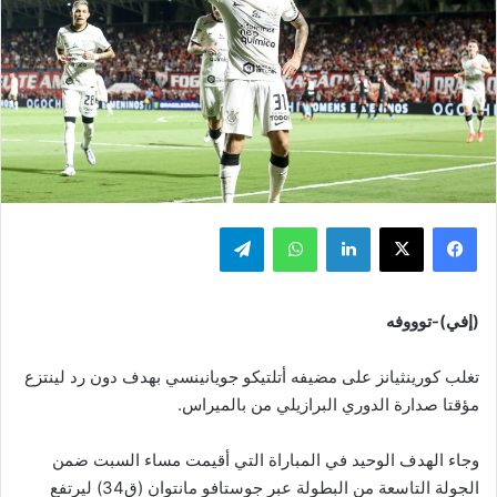
فيسبوك
‫X
لينكدإن
واتساب
تيلقرام
(إفي)-توووفه
تغلب كورينثيانز على مضيفه أتلتيكو جويانينسي بهدف دون رد لينتزع
مؤقتا صدارة الدوري البرازيلي من بالميراس.
وجاء الهدف الوحيد في المباراة التي أقيمت مساء السبت ضمن
الجولة التاسعة من البطولة عبر جوستافو مانتوان (ق34) ليرتفع