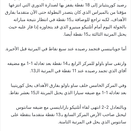
رصيد كورينثيانز إلى 18 نقطة يقفز بها لصدارة الدوري التي انتزعها
مؤقتا من بالميراس الذي كان يتصدر البطولة حتى الآن متقدما بفارق
الأهداف، لكنه تراجع للوصافة بـ15 نقطة في انتظار نتيجة مباراته
بالجولة اليوم أمام أتلتيكو مينيرو الذي قد يتجاوزه إذا فاز عليه حيث
يحتل المرتبة الثالثة بـ15 نقطة أيضا.
أما جويانينسي فتجمد رصيده عند سبع نقاط في المرتبة قبل الأخيرة.
وارتقى ساو باولو للمركز الرابع بـ14 نقطة بعد تعادله 1-1 مع مضيفه
آفاي الذي تجمد رصيده عند 11 نقطة في المرتبة الـ13.
وفي المركز الخامس خلف ساو باولو بفارق الأهداف يحل كوريتيبا
بعد تعادله 1-1 مع ضيفه سيارا الذي يحتل المربتة الـ15 بعشر نقاط.
وبالتعادل 2-2 انتهى لقاء أتلتيكو باراناينسي مع ضيفه سانتوس
ليحتل صاحب الأرض المركز السابع بـ13 نقطة متقدما بنقطة على
سانتوس الذي يحل في المرتبة الثامنة.