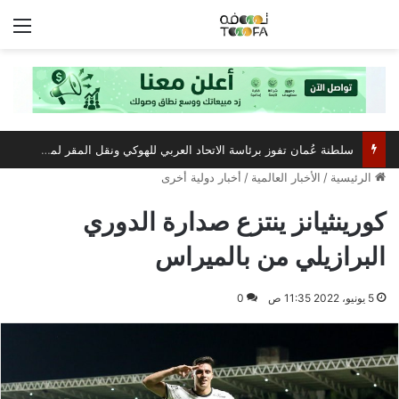
الق
سلطنة عُمان تفوز برئاسة الاتحاد العربي للهوكي ونقل المقر لمسقط
الرئيسية
/
الأخبار العالمية
/
أخبار دولية أخرى
كورينثيانز ينتزع صدارة الدوري
البرازيلي من بالميراس
5 يونيو، 2022 11:35 ص
0