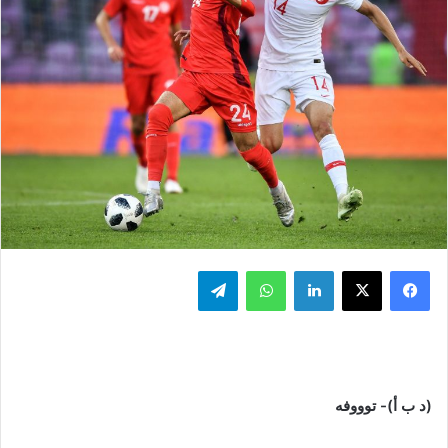
فيسبوك
‫X
لينكدإن
واتساب
تيلقرام
(د ب أ)- توووفه