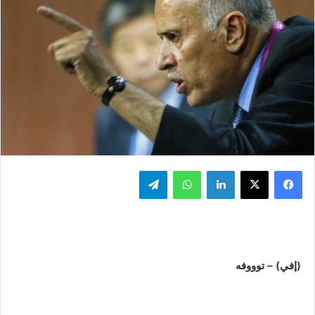
فيسبوك
‫X
لينكدإن
واتساب
تيلقرام
(إفي) – توووفه