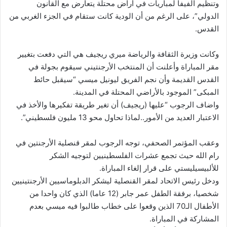
وتنظيم الفيفا لمباريات في أراض محتلة يتعارض مع القانون
الدولي”، على الرغم من أن الودية كانت ستقام في الجزء الغربي من
القدس.
وكانت وزيرة الثقافة والرياضة ميري ريجيف هي التي دفعت بتغيير
مقر المباراة وأعلنت أن المنتخب الأرجنتيني سيقوم بجولة في
القدس القديمة وأن نجم الفريق ليونيل ميسي “سيقبل حائط
المبكى” الموجود بالأراضي المحتلة في المدينة.
واضاف الرجوب “عليها (ريجيف) أن تغير طريقة تفكيرها والأخذ في
الاعتبار العديد من الأمور..لماذا تحاول محو 13 مليون فلسطيني”.
وعقب المؤتمر الصحفي، توجه الرجوب لمقر قنصلية الأرجنتين في
رام الله حيث تجمع عشرات الفلسطينيين لتوجيه الشكر
للألبيسيليستي على قرار إلغاء المباراة.
ودخل رئيس الاتحاد لمقر القنصلية ليشكر الدبلوماسيين الأرجنتينيين
شخصيا، برفقة الطفل عمر جابر (12 عاما) الذي كان واحدا من
الأطفال الـ70 الذين وقعوا على خطاب طالبوا فيه ميسي بعدم
المشاركة في المباراة.