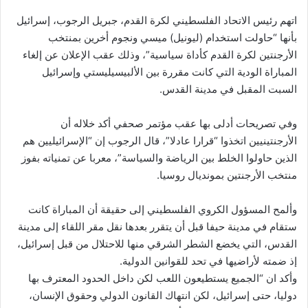
اتهم رئيس الاتحاد الفلسطيني لكرة القدم، جبريل الرجوب، إسرائيل
بأنها “حاولت استخدام (ليونيل) ميسي ونجوم أخرين بمنتخب
الأرجنتين لكرة القدم كأداة سياسية”، وذلك عقب الإعلان عن إلغاء
المباراة الودية التي كانت مقررة بين الألبيسيليستي وإسرائيل
السبت المقبل في مدينة القدس.
وفي تصريحات أدلى بها عقب مؤتمر صحفي أكد خلاله أن
الأرجنتينيين اتخذوا “قرارا عادلا”، قال الرجوب إن “الإسرائيليين هم
الذين حاولوا الخلط بين الرياضة والسياسة”، معربا عن تمنياته بفوز
منتخب الأرجنتين بمونديال روسيا.
وألمح المسؤول الكروي الفلسطيني إلى حقيقة أن المباراة كانت
ستقام في مدينة حيفا قبل أن يتقرر بعدها نقل مقر اللقاء إلى مدينة
القدس، التي يخضع الشطر الشرقي منها للاحتلال من قبل إسرائيل،
إذ ضمته لأراضيها في تحد للقوانين الدولية.
وأكد ان “الجميع يستطيعون اللعب لكن داخل الحدود المعترف بها
دوليا، حتى إسرائيل، لكن انتهاك القانون الدولي وحقوق الإنسان،