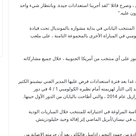
، وصرح قائلا “لقد أجرينا استعدادات جيدة. وبانتظار شيء واحد
ن عليه.”
المنتخب الياباني في بداية مشواره بالمونديال تحت قيادة
لومبي في المباراة الأخرى بالمجموعة الثامنة ، على ملعب
فوز على أي منتخب من أمريكا الجنوبية ، خلال جميع مشاركاته
دا بعد فترة استعدادات فرض عليها المدير الفني نيشينو الكثير
من السرية ، علما بأن المنتخب الياباني سيسعى بالتأكيد إلى الثأر لهزيمته أمام نظيره الكولومبي 1 / 4 في دور
دور الأول حينها.
ة المراوغة في اختياراته للمنتخب خلال المباريات الودية
 في نيسان/أبريل الماضي إثر إقالة وحيد خليلودزيتش.
ة من جهود النجم راداميل فالكاو ، بعد أن حرمته الإصابة من