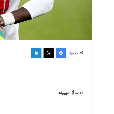
فيسبوك
‫X
لينكدإن
شاركها
(د ب أ) -توووفه