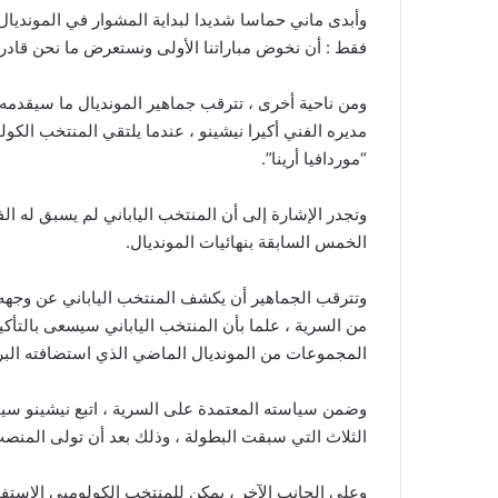
وأبدى ماني حماسا شديدا لبداية المشوار في المونديال 
فقط : أن نخوض مباراتنا الأولى ونستعرض ما نحن قادرو
ومن ناحية أخرى ، تترقب جماهير المونديال ما سيقدمه 
مديره الفني أكيرا نيشينو ، عندما يلتقي المنتخب الكو
“موردافيا أرينا”.
وتجدر الإشارة إلى أن المنتخب الياباني لم يسبق له ال
الخمس السابقة بنهائيات المونديال.
وتترقب الجماهير أن يكشف المنتخب الياباني عن وجهه غ
المجموعات من المونديال الماضي الذي استضافته البرازيل عام 2014 ، والتي أطاحت باليابان من ال
وضمن سياسته المعتمدة على السرية ، اتبع نيشينو سياس
الثلاث التي سبقت البطولة ، وذلك بعد أن تولى المنصب
وعلى الجانب الآخر ، يمكن للمنتخب الكولومبي الاستفاد