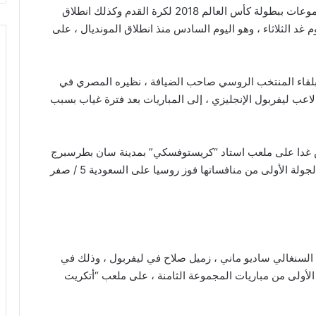
مع ختام منافسات الجولة الأولى من مباريات دور المجموعات ببطولة كأس العالم 2018 لكرة القدم وكذلك انطلاق
م غد الثلاثاء ، وهو اليوم السادس منذ انطلاق المونديال ، على
ا بلقاء المنتخب الروسي صاحب الضيافة ، نظيره المصري في
اعب ليفربول الإنجليزي ، إلى المباريات بعد فترة غياب بسبب
ض غدا على ملعب استاد “كريستوفسكي” بمدينة سان بطرسبرج
في الجولة الثانية من مباريات المجموعة التي شهدت الجولة الأولى من منافساتها فوز روسيا على السعودية 5 / صفر
 السنغالي ساديو ماني ، زميل صلاح في ليفربول ، وذلك في
الأولى من مباريات المجموعة الثامنة ، على ملعب “أتكريت