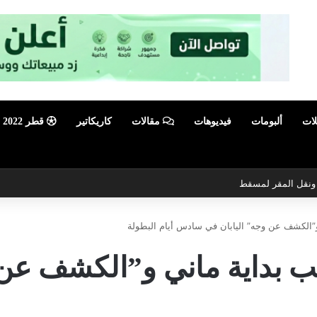
لات
ألبومات
فيديوهات
مقالات
كاريكاتير
قطر 2022
ي ونقل المقر لمسقط
و”الكشف عن وجه” اليابان في سادس أيام البطولة
قب بداية ماني و”الكشف عن 