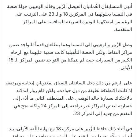
أنهى المتسابقان العُمانيان الفيصل الزُبير وخالد الوهيبي جولةً صعبة
في النمسا بحلولهما في المركزين 18 والـ 23 على الترتيب على
الرغم من امتلاكهما للوتيرة السريعة للمنافسة على المراكز
المتقدمة.
وصل الزُبير والوهيبي إلى النمسا وهما يتطلعان قدماً للتواجد ضمن
مراكز النقاط، ولكن الحصة التأهيلية كانت صعبة عليهما مع الزحام
الكبير من السيارات حيث لم يتمكنا من التواجد ضمن المراكز الـ 15
الأولى.
على الرغم من ذلك دخل السائقان السباق بمعنوياتٍ إيجابية ومرتفعة
إذ كانت الانطلاقة نظيفة من دون حوادث، ولكن قام روار لندلاند
بالاحتكاك بسيارة خالد الوهيبي على المنعطف الثاني ما أدّى إلى
خسارته لبعض المراكز عبر تراجعه إلى المركز 24 ولكنه نجح في
التقدم من جديد إلى المركز 23.
في أثناء ذلك حافظ الزُبير على مركزه 18 مع نهاية اللّفة الأولى، بيد
أنه لم يتمكّن بعدها من التقدم على الرغم من تواجده على مسافة