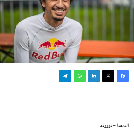
فيسبوك
‫X
لينكدإن
واتساب
تيلقرام
النمسا – توووفه