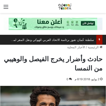
الق
سلطنة عُمان تفوز برئاسة الاتحاد العربي للهوكي ونقل المقر لمسقط
الرئيسية
/
الأخبار المحلية
حادث وأضرار يخرج الفيصل والوهيبي
من النمسا
2 يوليو، 2018 6:19 م
0