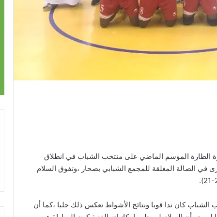
رة الطارة الموسم الماضي على منتخب الشباب في انطلاق
ى في الصالة المغلقة للمجمع الشبابي بصحار ،وتفوق السلام
خب الشباب كان ندا قويا ونتائج الأشواط تعكس ذلك جليا ،كما أن
يبدو أن السلام لم يظهر امكانياته الفنية كون المباراة هي