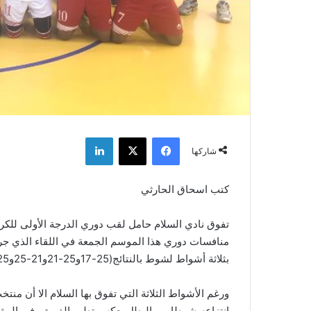
فيسبوك
‫X
لينكدإن
شاركها
كتب اسحاق الحارثي
تفوق نادي السلام حامل لقب دوري الدرجة الأولى للك
منافسات دوري هذا الموسم الجمعة في اللقاء الذي جر
بثلاثة أشواط لشوط بالنتائج(25-17و25-21و21-25و25-21).
ورغم الأشواط الثلاثة التي تفوق بها السلام الا أن منت
انتزاعه شوطا من البطل يعكس تطور الفريق، في المقابل 