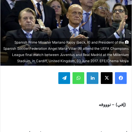
Spanish Prime Minister Mariano Rajoy (back, R) and President of the
Spanish Soccer Federation Angel Maria Villar (R) attend the UEFA Champions
League final match between Juventus and Real Madrid at the Millenium
Stadium, in Cardiff, United Kingdom, 03 June 2017. EFE/Chema Moya
فيسبوك
‫X
لينكدإن
واتساب
تيلقرام
(إفي) – توووفه