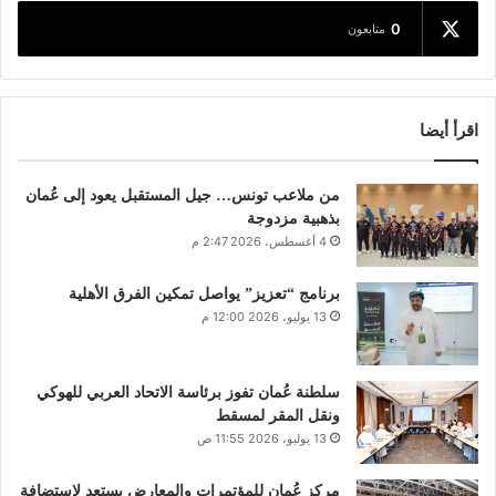
0
متابعون
اقرأ أيضا
من ملاعب تونس… جيل المستقبل يعود إلى عُمان
بذهبية مزدوجة
4 أغسطس، 2026 2:47 م
برنامج “تعزيز” يواصل تمكين الفرق الأهلية
13 يوليو، 2026 12:00 م
سلطنة عُمان تفوز برئاسة الاتحاد العربي للهوكي
ونقل المقر لمسقط
13 يوليو، 2026 11:55 ص
مركز عُمان للمؤتمرات والمعارض يستعد لاستضافة