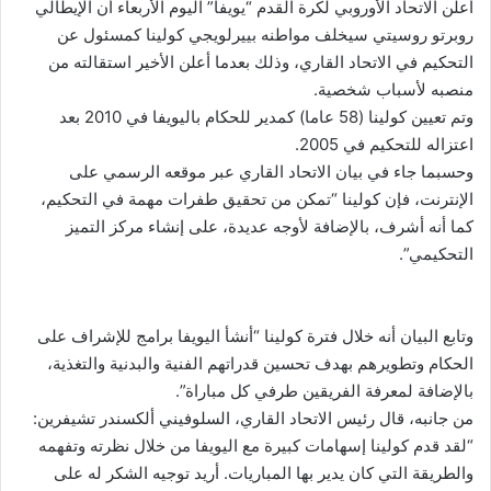
أعلن الاتحاد الأوروبي لكرة القدم “يويفا” اليوم الأربعاء أن الإيطالي
روبرتو روسيتي سيخلف مواطنه بييرلويجي كولينا كمسئول عن
التحكيم في الاتحاد القاري، وذلك بعدما أعلن الأخير استقالته من
منصبه لأسباب شخصية.
وتم تعيين كولينا (58 عاما) كمدير للحكام باليويفا في 2010 بعد
اعتزاله للتحكيم في 2005.
وحسبما جاء في بيان الاتحاد القاري عبر موقعه الرسمي على
الإنترنت، فإن كولينا “تمكن من تحقيق طفرات مهمة في التحكيم،
كما أنه أشرف، بالإضافة لأوجه عديدة، على إنشاء مركز التميز
التحكيمي”.
وتابع البيان أنه خلال فترة كولينا “أنشأ اليويفا برامج للإشراف على
الحكام وتطويرهم بهدف تحسين قدراتهم الفنية والبدنية والتغذية،
بالإضافة لمعرفة الفريقين طرفي كل مباراة”.
من جانبه، قال رئيس الاتحاد القاري، السلوفيني ألكسندر تشيفرين:
“لقد قدم كولينا إسهامات كبيرة مع اليويفا من خلال نظرته وتفهمه
والطريقة التي كان يدير بها المباريات. أريد توجيه الشكر له على