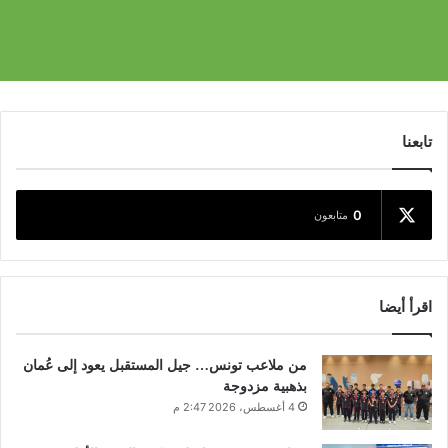
تابعنا
0
متابعون
اقرأ أيضا
من ملاعب تونس… جيل المستقبل يعود إلى عُمان
بذهبية مزدوجة
4 أغسطس، 2026 2:47 م