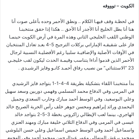
الكويت – توووفه
في لحظـة وقف فيهـا الكلام .. ونطق الأحمر وحده بأعلى صوت أنا
هنا أنا بطل الخليج أنا الأجدر أنا الأحق .. هكذا إذا حقق منتخبنـا
الوطني اللقب الخليجي الثاني وهذه المرة في أرض الكويت حينمـا
فاز على شقيقـه الإماراتي بركلات الترجيح 5-4 بعـد تعادل المنتخبان
في الأوقات الأصلية والإضافيـة سلبيا رغم الأفضليـة النسبية لرجال
الأحمر الذين قدموا أداءا يتناسب وقيمـة الحدث ليكون لقب خليجـي
23 “الاستثنائي” من نصيب رفاق أحمـد كانـو وفايز الرشيـدي .
بدأ منتخبنـا اللقاء بتشكيلة بطريقة 4-4-1-1 بتواجد فايز الرشيدي
في المرمى وفي الدفاع محمد المسلمي وفهمي دوربين وسعد سهيل
وعلي البوسعيد، وفي الوسط أحمد مبارك وحارب السعدي وجميل
اليحمدي ورائد إبراهيم ومحسن جوهر خلف رأس الحربة الصريح خالد
الهاجري، بينما لعب الإيطالي زاكروني بخطة 3-5-2 بتواجد خالد
عيسى في المرمى وفي الدفاع الثلاثي خليفة مبارك ومهند العنزي
واسماعيل أحمد وفي الوسط خميس اسماعيل وعلي حسن البلوشي
ومحمد برغش المنهالي وعمر عبدالرحمن ومحمد أحمد وفي الهجوم