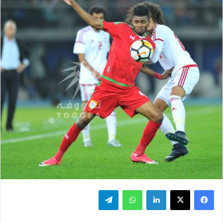
فيسبوك
‫X
لينكدإن
واتساب
تيلقرام