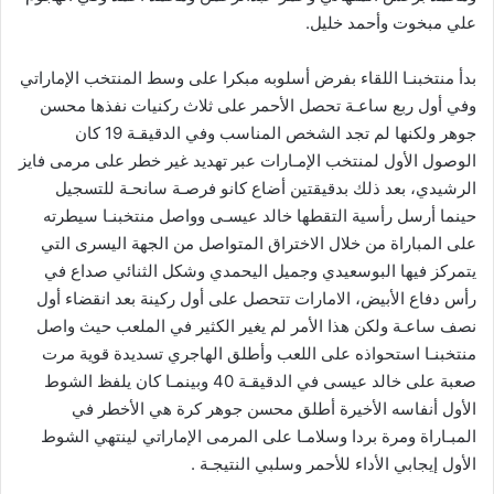
علي مبخوت وأحمد خليل.
بدأ منتخبنـا اللقاء بفرض أسلوبه مبكرا على وسط المنتخب الإماراتي
وفي أول ربع ساعـة تحصل الأحمر على ثلاث ركنيات نفذها محسن
جوهر ولكنها لم تجد الشخص المناسب وفي الدقيقـة 19 كان
الوصول الأول لمنتخب الإمـارات عبر تهديد غير خطر على مرمى فايز
الرشيدي، بعد ذلك بدقيقتين أضاع كانو فرصـة سانحـة للتسجيل
حينما أرسل رأسية التقطها خالد عيسـى وواصل منتخبنـا سيطرته
على المباراة من خلال الاختراق المتواصل من الجهة اليسرى التي
يتمركز فيها البوسعيدي وجميل اليحمدي وشكل الثنائي صداع في
رأس دفاع الأبيض، الامارات تتحصل على أول ركينة بعد انقضاء أول
نصف ساعـة ولكن هذا الأمر لم يغير الكثير في الملعب حيث واصل
منتخبنـا استحواذه على اللعب وأطلق الهاجري تسديدة قوية مرت
صعبة على خالد عيسى في الدقيقـة 40 وبينمـا كان يلفظ الشوط
الأول أنفاسه الأخيرة أطلق محسن جوهر كرة هي الأخطر في
المبـاراة ومرة بردا وسلامـا على المرمى الإماراتي لينتهي الشوط
الأول إيجابي الأداء للأحمر وسلبي النتيجـة .