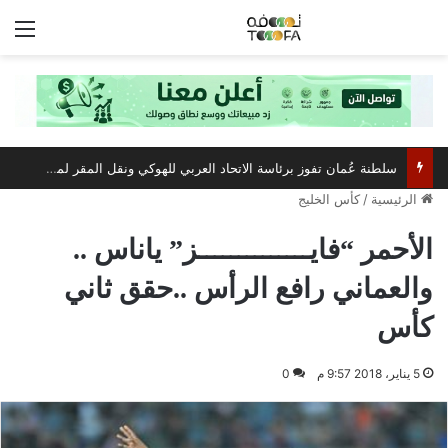
الق
الرئيسية
/
كأس الخليج
الأحمر “فايــــــــــــــز” ياناس ..
والعماني رافع الرأس ..حقق ثاني
كأس
5 يناير، 2018 9:57 م
0