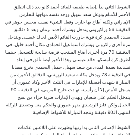
الشوط الثاني بدأ بإصابة طفيفة للقائد أحمد كانو بعد ذلك انطلق
الأحمر للأمـام وتوغل سعد سهيل ووجد نفسه مواجها للحارس
الإماراتي ولكنه أطاح بها خارجا وفعل الشيء نفسـه محسن جوهر في
الدقيقـة 56 وزاكيروني يتدخل ويشرك أحمد برمان وبعد 5 دقائـق
يسدد اليحمدي كرة قوية جاورت القائم الأيمن لخالد عيسـى ويتدخل
مرة أخرى زاكروني ويشرك اسماعيل الحمادي مكان أحمد خليل، في
الدقيقـة 70 مرة أخـرى أضاع المنتخب فرصة سانحة للتسجيل حينمـا
أطرق كرة أمسكها خالد عيسـى وهذا الأخير أيضا تألق في إبعاد
تسديدة بعيدة المدى من سعد سهيل، جميل اليحمدي يخرج مصابا
في الدقيقـة 78 ويدخل مكانـه سعيد الرزيقـي، الدقائق الأخيرة من
المباراة شهدت أفضيلة للإمارات في الثلث الأخير وكاد عموري أن
يسجل للأبيض إلا أن رأسيته تهادت خارج المرمى، في الدقيقـة 90
يتدخل الحكم علي شعبان ويهدي الإمارات ضربة جزاء من نسج
الخيال ولكن فايز الرشيدي يقهر عموري والحكم معـا ويتصدى للركلة
لتنتهي الـ90 دقيقـة وتتجه المباراة للأشواط الإضافيـة .
الشوط الإضافي الثاني بدا رتيبا وظهرت على اللاعبين علامات
الإرهاق وقبل 4 جقائق من نهايته أضاع الهاجري كرة سانحـة