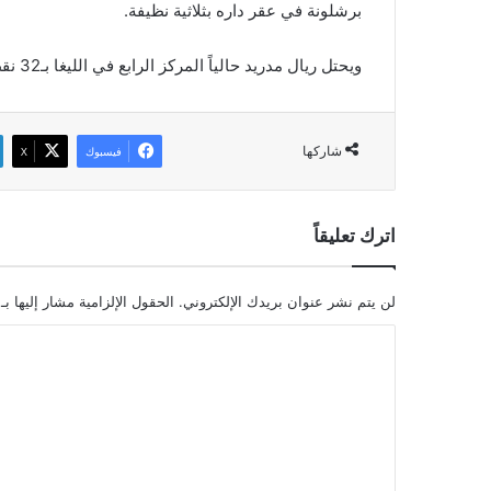
برشلونة في عقر داره بثلاثية نظيفة.
ويحتل ريال مدريد حالياً المركز الرابع في الليغا بـ32 نقطة مبتعداً بـ16 نقطة عن برشلونة المتصدر، وله مباراة مؤجلة.
شاركها
فيسبوك
‫X
اترك تعليقاً
لن يتم نشر عنوان بريدك الإلكتروني.
الحقول الإلزامية مشار إليها بـ
ا
ل
ت
ع
ل