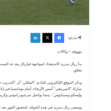
فيسبوك
‫X
لينكدإن
شاركها
توووفه – وكالات
مغلق.
وإيسكو وسيبايوس”، بينما
يواصل سرجيو راموس وكريم بن