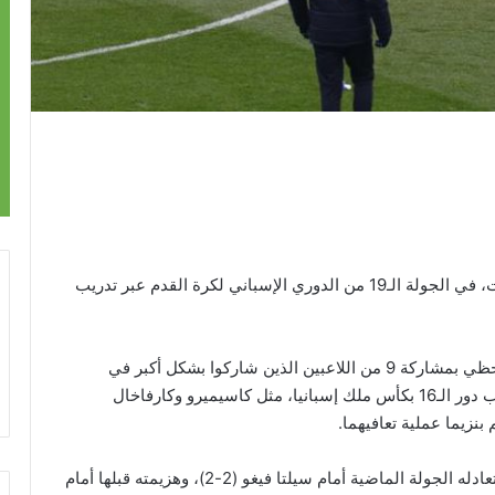
بدأ ريال مدريد الاستعداد لمواجهة فياريال بعد غد السبت، في الجولة الـ19 من الدوري الإسباني لكرة القدم عبر تدريب
وذكر الموقع الإلكتروني للنادي “الملكي” أن “التدريب حظي بمشاركة 9 من اللاعبين الذين شاركوا بشكل أكبر في
مباراة “الميرينغي” أمس الأربعاء، أمام نومانسيا في إياب دور الـ16 بكأس ملك إسبانيا، مثل كاسيميرو وكارفاخال
زيما عملية تعافيهما.
ويسعى ريال مدريد في هذه الجولة، لتحقيق الفوز بعد تعادله الجولة الماضية أمام سيلتا فيغو (2-2)، وهزيمته قبلها أمام