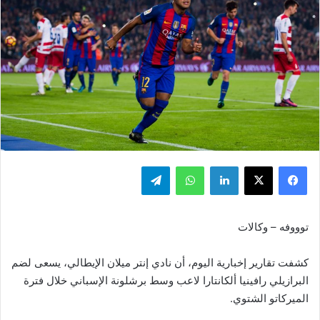
فيسبوك
‫X
لينكدإن
واتساب
تيلقرام
توووفه – وكالات
كشفت تقارير إخبارية اليوم، أن نادي إنتر ميلان الإيطالي، يسعى لضم
البرازيلي رافينيا ألكانتارا لاعب وسط برشلونة الإسباني خلال فترة
الميركاتو الشتوي.