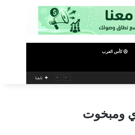
كأس العرب
تابعنا
ري ومبخوت