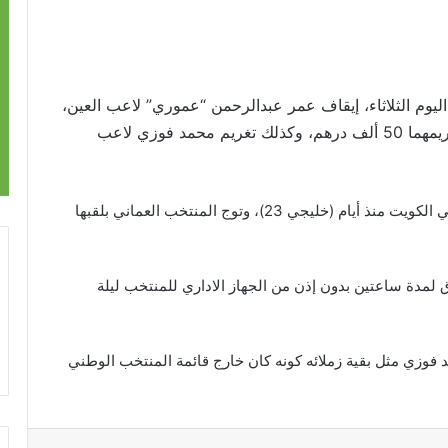
 اليوم الثلاثاء، إيقاف عمر عبدالرحمن “عموري” لاعب العين،
وعلي مبخوت لاعب نادي الجزيرة 4 مباريات مع تغريمهما 50 ألف درهم، وكذلك تغريم محمد فوزي لاعب
جاء ذلك لعدم التزامهم أثناء بطولة الخليج التي جرت في الكويت منذ أيام (خليجي 23)، وتوج المنتخب العماني بلقبها
دق لمدة ساعتين بدون إذن من الجهاز الاداري للمنتخب ليلة
د فوزي مثل بقية زملائه كونه كان خارج قائمة المنتخب الوطني