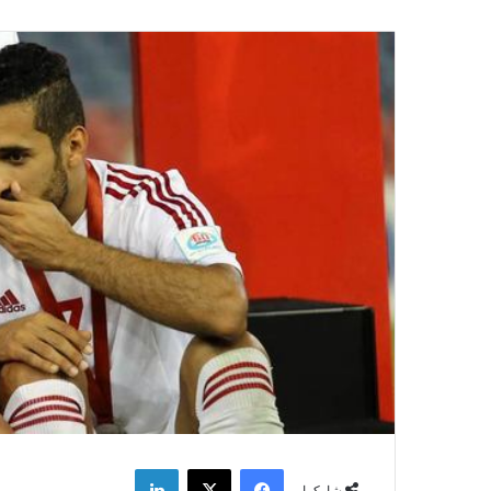
فيسبوك
‫X
لينكدإن
شاركها