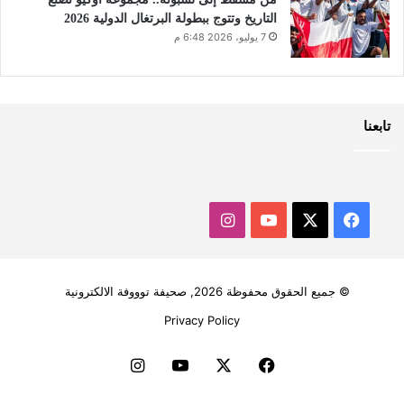
التاريخ وتتوج ببطولة البرتغال الدولية 2026
7 يوليو، 2026 6:48 م
تابعنا
‫X
فيسبوك
‫YouTube
انستقرام
© جميع الحقوق محفوظة 2026, صحيفة توووفة الالكترونية
Privacy Policy
فيسبوك
‫X
‫YouTube
انستقرام