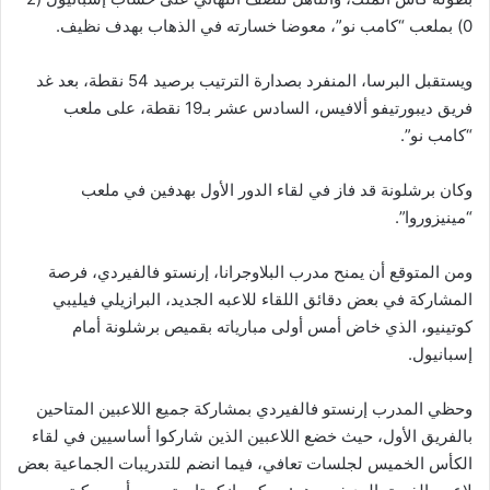
0) بملعب “كامب نو”، معوضا خسارته في الذهاب بهدف نظيف.
ويستقبل البرسا، المنفرد بصدارة الترتيب برصيد 54 نقطة، بعد غد
فريق ديبورتيفو ألافيس، السادس عشر بـ19 نقطة، على ملعب
“كامب نو”.
وكان برشلونة قد فاز في لقاء الدور الأول بهدفين في ملعب
“مينيزوروا”.
ومن المتوقع أن يمنح مدرب البلاوجرانا، إرنستو فالفيردي، فرصة
المشاركة في بعض دقائق اللقاء للاعبه الجديد، البرازيلي فيليبي
كوتينيو، الذي خاض أمس أولى مبارياته بقميص برشلونة أمام
إسبانيول.
وحظي المدرب إرنستو فالفيردي بمشاركة جميع اللاعبين المتاحين
بالفريق الأول، حيث خضع اللاعبين الذين شاركوا أساسيين في لقاء
الكأس الخميس لجلسات تعافي، فيما انضم للتدريبات الجماعية بعض