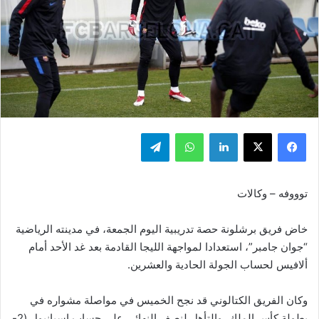
فيسبوك
‫X
لينكدإن
واتساب
تيلقرام
توووفه – وكالات
خاض فريق برشلونة حصة تدريبية اليوم الجمعة، في مدينته الرياضية
“جوان جامبر”، استعدادا لمواجهة الليجا القادمة بعد غد الأحد أمام
ألافيس لحساب الجولة الحادية والعشرين.
وكان الفريق الكتالوني قد نجح الخميس في مواصلة مشواره في
بطولة كأس الملك، والتأهل لنصف النهائي على حساب إسبانيول (2-