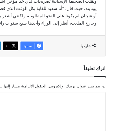
ونقلت الصحيفة الإسبانية تصريحات لدي خيا مؤخرا أش
يونايتد، حيث قال: “أنا سعيد للغاية بكل الوقت الذي قض
أو شيئان لم يكونا على النحو المطلوب، ولكنني أشعر با
وخارج الملعب، أنظر إلى الوراء وأجدها سبع سنوات رائع
شاركها
فيسبوك
‫X
اترك تعليقاً
لن يتم نشر عنوان بريدك الإلكتروني.
الحقول الإلزامية مشار إليها بـ
ا
ل
ت
ع