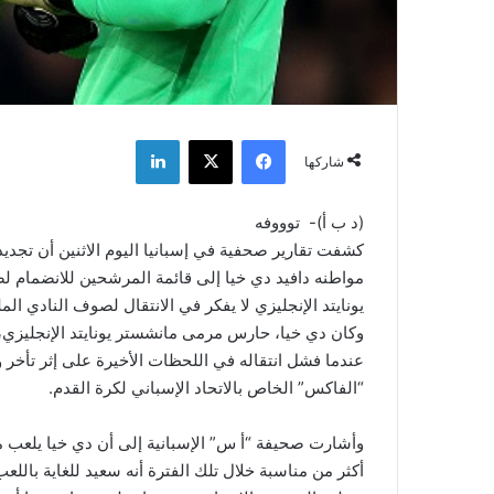
فيسبوك
‫X
لينكدإن
شاركها
(د ب أ)- توووفه
كشفت تقارير صحفية في إسبانيا اليوم الاثنين أن تجديد ال
مواطنه دافيد دي خيا إلى قائمة المرشحين للانضمام ل
يونايتد الإنجليزي لا يفكر في الانتقال لصوف النادي الم
عندما فشل انتقاله في اللحظات الأخيرة على إثر تأخر
“الفاكس” الخاص بالاتحاد الإسباني لكرة القدم.
وأشارت صحيفة “أ س” الإسبانية إلى أن دي خيا يلعب م
أكثر من مناسبة خلال تلك الفترة أنه سعيد للغاية بالل