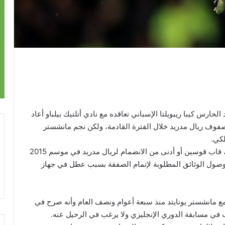
حارس كيبا ريبويلتا الإسباني تعاقده مع نادي أتلتيك بيلباو أعاد
صفوف ريال مدريد خلال الفترة القادمة، ولكن نجم مانشستر
لكي.
وكان دي خيا، حارس مرمى مانشستر يونايتد الإنجليزي، قاب قوسين أو أدنى من الانضمام لريال مدريد في موسم 2015
 وصول الوثائق المطلوبة لإتمام الصفقة بسبب عطل في جهاز
ع مانشستر يونايتد منذ سبعة أعوام ونصف العام وأنه صرح في
عب في مسابقة الدوري الإنجليزي ولا يرغب في الرحيل عنه.