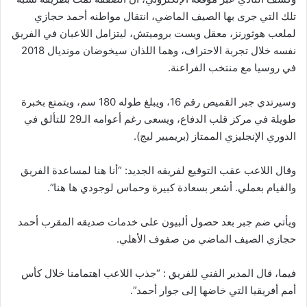
تلك التي جرى بها الصيف الماضي، انتقال مواطنه أحمد حجازي
لملعب هوثورنز، معقل ويست بروميتش، ليتزامل اللاعبان في الفريق
نفسه خلال تجربة الاحتراف، وهما اللذان سيخوضان مونديال 2018
في روسيا مع منتخب الفراعنة.
وسيرتدي جبر القميص رقم 16، ويبلغ طوله 180 سم، ويتمتع بخبرة
طويلة في مركز قلب الدفاع، ويسعى رغم أعوامه الـ29 للتألق في
الدوري الإنجليزي الممتاز (بريميير ليج).
وقال اللاعب عقب التوقيع لفريقه الجديد: “أنا هنا لمساعدة الفريق
والقيام بعملي. أشعر بسعادة كبيرة وحماس لوجودي ها هنا”.
ويأتي ضم جبر بعد حصول ألبيون على خدمات صديقه المقرب أحمد
حجازي الصيف الماضي من صفوف الأهلي.
فيما، قال المدير الفني للفريق : “جذب اللاعب اهتمامنا خلال كأس
أمم أفريقيا التي خاضها إلى جوار أحمد”.