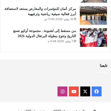
مركز عُمان للمؤتمرات والمعارض يستعد لاستضافة
أبرز فعالية صيفية رياضية وترفيهية
10 يوليو، 2026 11:45 ص
من مسقط إلى لشبونة.. مجموعة أوكيو تصنع
التاريخ وتتوج ببطولة البرتغال الدولية 2026
7 يوليو، 2026 6:48 م
تابعنا
‫X
فيسبوك
‫YouTube
انستقرام
© جميع الحقوق محفوظة 2026, صحيفة توووفة الالكترونية