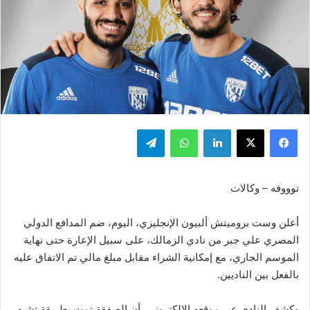
فيسبوك
‫X
لينكدإن
واتساب
تيلقرام
توووفه – وكالات
أعلن وست بروميتش ألبيون الإنجليزي، اليوم، ضم المدافع الدولي
المصري علي جبر من نادي الزمالك، على سبيل الإعارة حتى نهاية
الموسم الجاري، مع إمكانية الشراء مقابل مبلغ مالي تم الاتفاق عليه
بالفعل بين الناديين.
وكشف النادي عبر موقعه الإلكتروني، أن الصفقة تمت بطريقة تشبه