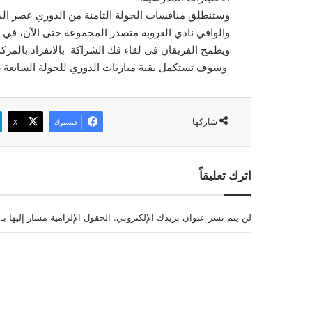
وستنطلق منافسات الجولة الثامنة من الدوري عصر ال
والوافي نادي العروبة متصدر المجموعة حتى الآن، في ح
ويطمح الفريقان في لقاء فك الشراكة بالانفراد بالمركز
وسوف تستكمل بقية مباريات الدوري للجولة السابعة غدا الاثنين بإقامة 12 مبا
شاركها
فيسبوك
‫X
اترك تعليقاً
لن يتم نشر عنوان بريدك الإلكتروني.
الحقول الإلزامية مشار إليها بـ
ا
ل
ت
ع