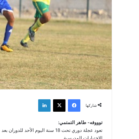
فيسبوك
‫X
لينكدإن
شاركها
توووفه- طاهر التمتمي:
تعود عجلة دوري تحت 18 سنة اليوم اﻷ
الاختبارات المدرسية.