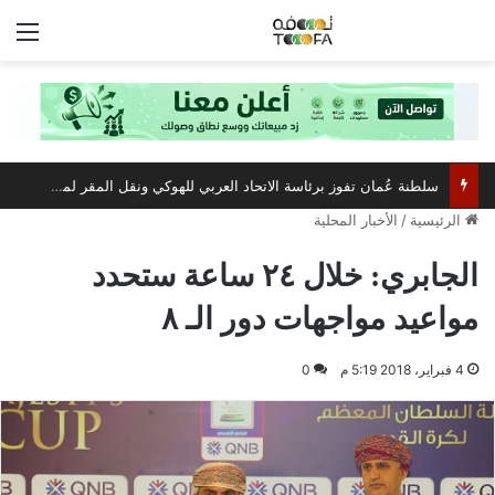
الق
سلطنة عُمان تفوز برئاسة الاتحاد العربي للهوكي ونقل المقر لمسقط
الرئيسية
/
الأخبار المحلية
الجابري: خلال ٢٤ ساعة ستحدد
مواعيد مواجهات دور الـ ٨
4 فبراير، 2018 5:19 م
0