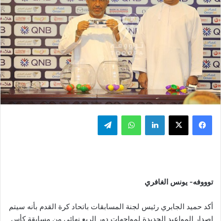
فيسبوك
‫X
لينكدإن
واتساب
تيلقرام
توووفه- يونس الغافري
أكد حميد الجابري رئيس لجنة المسابقات باتحاد كرة القدم بأنه سيتم
إصدار المواعيد الجديدة لمواجهات دور الربع نهائي من مسابقة كأس