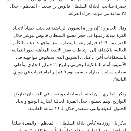
حضرة صاحب الجلالة السلطان قابوس بن سعيد – المعظم – خلال
٢٤ ساعة من موعد إجراء القرعة.
وقال الجابري: “إن وزراة الشؤون الرياضية قد بعثت خطاباً لاتحاد
الكرة مبدية رغبتها في حجز مجمع السلطان قابوس ببوشر خلال
الفترة من ٦-١١ فبراير وهو ما يتضارب مع مواجهات ذهاب الكأس
الغالية، بالإضافة إلى ارتباطات بعض الأندية المتأهلة لدور الثمانية
باستحقاقات أخرى، كنادي السويق الذي سيخوض مواجهته في
الآسيوية أمام المالكية البحريني بتاريخ ١٢ فبراير الجاري، وأهلي
سداب سيلعب مباراة حاسمة يوم ٩ فبراير أمام قريات في دوري
الثانية”.
وذكر الجابري: “إن لجنة المسابقات وضعت في الحسبان تعارض
التواريخ، وهم يعملون خلال الفترة الحالية لتدارك الوضع وإيجاد
الحلول البديلة والتي ستصدر خلال الـ ٢٤ ساعة القادمة.
يذكر ‏⁧بأن روزنامة كأس جلالة السلطان – المعظم – والمعدة سلفاً
لمواجهات دور الثمانية ستقام ذهاباً وإياباً بتاريخ ١٢ و ٢١ فبراير