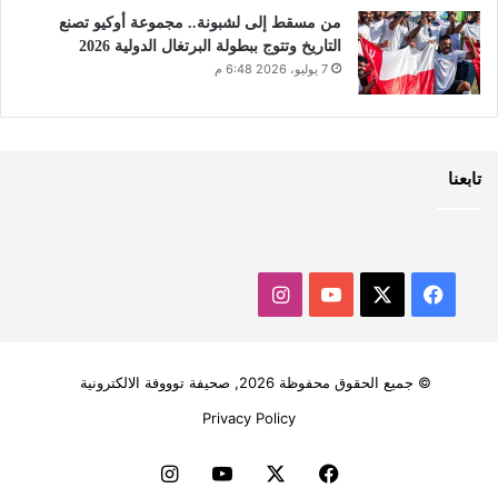
من مسقط إلى لشبونة.. مجموعة أوكيو تصنع
التاريخ وتتوج ببطولة البرتغال الدولية 2026
7 يوليو، 2026 6:48 م
تابعنا
‫X
فيسبوك
‫YouTube
انستقرام
© جميع الحقوق محفوظة 2026, صحيفة توووفة الالكترونية
Privacy Policy
فيسبوك
‫X
‫YouTube
انستقرام