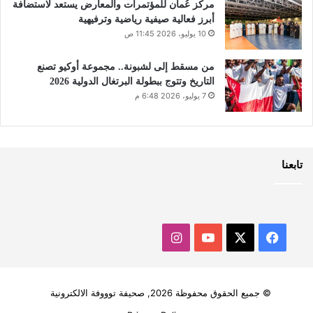
مركز عُمان للمؤتمرات والمعارض يستعد لاستضافة
أبرز فعالية صيفية رياضية وترفيهية
10 يوليو، 2026 11:45 ص
من مسقط إلى لشبونة.. مجموعة أوكيو تصنع
التاريخ وتتوج ببطولة البرتغال الدولية 2026
7 يوليو، 2026 6:48 م
تابعنا
‫X
فيسبوك
‫YouTube
انستقرام
© جميع الحقوق محفوظة 2026, صحيفة توووفة الالكترونية