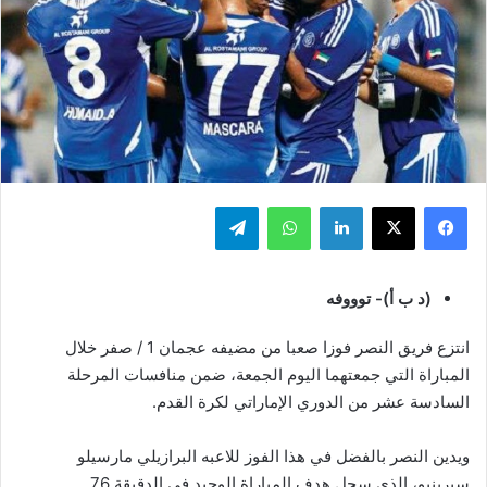
فيسبوك
‫X
لينكدإن
واتساب
تيلقرام
(د ب أ)- توووفه
انتزع فريق النصر فوزا صعبا من مضيفه عجمان 1 / صفر خلال
المباراة التي جمعتهما اليوم الجمعة، ضمن منافسات المرحلة
السادسة عشر من الدوري الإماراتي لكرة القدم.
ويدين النصر بالفضل في هذا الفوز للاعبه البرازيلي مارسيلو
سيرينيو، الذي سجل هدف المباراة الوحيد في الدقيقة 76.