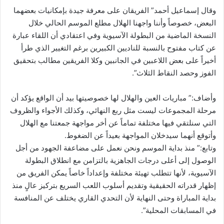
وقال إسماعيل أحمد” الفريقان على معرفة جيدة بإمكانيات بعضهما
البعض، خصوصاً وأننا واجهنا الهلال مطلع الموسم الحالي خلال
النسخة الماضية من البطولة الآسيوية وفي اعتقادي أن اللقاء عبارة
عن كتاب مفتوح بالنسبة للناديين الكبيرين برغم التغيير الذي طرأ
أخيراً على بعض اللاعبين في الجانبين وكلا الفريقين مطالب بتحقيق
الفوز وحصد النقاط الثلاث”.
وأضاف:” مباريات العين والهلال لها خصوصيتها بيد أن الواقع يؤكد أن
مرحلة المجموعات ليست مثل ربع النهائي، وكذلك الأجواء والظروف
التي سنلتقي فيها مختلفة تماماً عن أخر مواجهة جمعتنا مع الهلال
وأتوقع أنهما سيدخلان المواجهة بعيداً عن الضغوط.
وتابع:” منذ بداية الموسم ونحن نعمل على مضاعفة الجهود من أجل
الوصول إلى أعلى درجات الجاهزية بالتزامن مع انطلاق البطولة
الآسيوية، لأنها تتطلب تهيئة مختلفة وإعداداً خاصاً يمكن الفريق من
إظهار قدراته الحقيقية وتقديم أسلوب اللعب السريع بتركيز عالٍ منذ
بداية المباراة وحتى النهاية لأن التحدي القاري يختلف عن المنافسة
في المسابقات المحلية”.