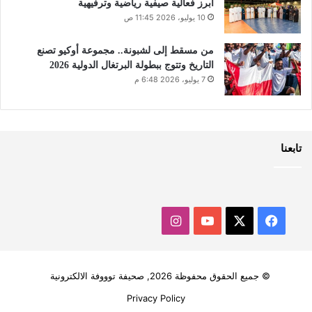
أبرز فعالية صيفية رياضية وترفيهية
10 يوليو، 2026 11:45 ص
من مسقط إلى لشبونة.. مجموعة أوكيو تصنع
التاريخ وتتوج ببطولة البرتغال الدولية 2026
7 يوليو، 2026 6:48 م
تابعنا
‫X
فيسبوك
‫YouTube
انستقرام
© جميع الحقوق محفوظة 2026, صحيفة توووفة الالكترونية
Privacy Policy