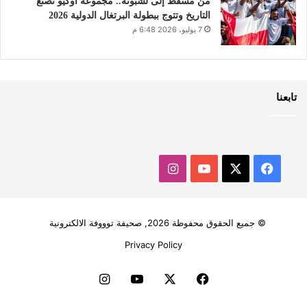
من مسقط إلى لشبونة.. مجموعة أوكيو تصنع
التاريخ وتتوج ببطولة البرتغال الدولية 2026
7 يوليو، 2026 6:48 م
تابعنا
‫X
فيسبوك
‫YouTube
انستقرام
© جميع الحقوق محفوظة 2026, صحيفة توووفة الالكترونية
Privacy Policy
فيسبوك
‫X
‫YouTube
انستقرام