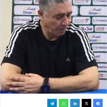
فيسبوك
‫X
لينكدإن
واتساب
تيلقرام