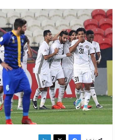
فيسبوك
‫X
لينكدإن