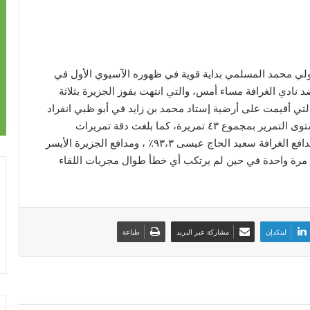
ولي محمد المسلمي بداية قوية في ظهوره الآسيوي الأول في
ضد نادي الغرافة مساء أمس، والتي انتهت بفوز الجزيرة بثلاثة
تي أقيمت على أرضية إستاد محمد بن زايد في أبو ظبي انفراد
المسلمي بالرقم الأعلى بين مدافعي الفريقين على مستوى التمرير بمجموع ٤٣ تمريرة، كما بلغت دقة تمريرات
المسلمي نسبة ٩٣ ٪ وهو الرقم الأعلى في اللقاء بعد مدافع الغرافة سعيد الحاج عيسى ٩٣،٣٪ ، ومدافع الجزيرة الأيسر
كاك الكرة مرة واحدة في حين لم يرتكب أي خطأ طوال مجريات اللقاء
لينكدإن
مشاركة عبر البريد
طباعة